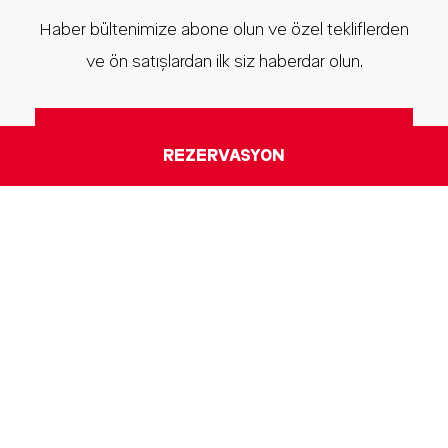
Haber bültenimize abone olun ve özel tekliflerden
ve ön satışlardan ilk siz haberdar olun.
REZERVASYON
IBIS ISTANBUL TUZLA
Adres:
Aydıntepe, Selin Sk. No:7, 34947 Tuzla/
İstanbul, Türkiye
Telefon numarası:
+90 216 581 88 00
E-posta:
H9544@accor.com